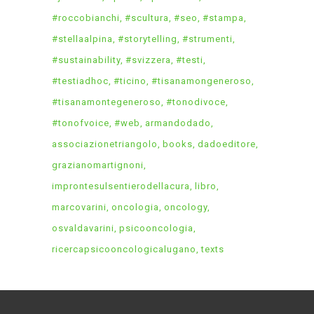
#roccobianchi
#scultura
#seo
#stampa
#stellaalpina
#storytelling
#strumenti
#sustainability
#svizzera
#testi
#testiadhoc
#ticino
#tisanamongeneroso
#tisanamontegeneroso
#tonodivoce
#tonofvoice
#web
armandodado
associazionetriangolo
books
dadoeditore
grazianomartignoni
improntesulsentierodellacura
libro
marcovarini
oncologia
oncology
osvaldavarini
psicooncologia
ricercapsicooncologicalugano
texts