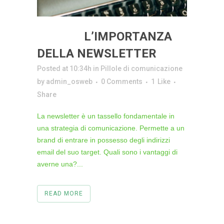
26 MAG
L’IMPORTANZA
DELLA NEWSLETTER
Posted at 10:34h
in
Pillole di comunicazione
by
admin_osweb
0 Comments
1
Like
Share
La newsletter è un tassello fondamentale in
una strategia di comunicazione. Permette a un
brand di entrare in possesso degli indirizzi
email del suo target. Quali sono i vantaggi di
averne una?...
READ MORE