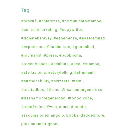
Tag
#brevità
#chiarezza
#comunicatostampa
#contentmarketing
#copywriter
#donatellarevay
#esperienza
#esseremirati
#experience
#farsinotare
#giornalisti
#journalist
#press
#pubblicità
#roccobianchi
#scultura
#seo
#stampa
#stellaalpina
#storytelling
#strumenti
#sustainability
#svizzera
#testi
#testiadhoc
#ticino
#tisanamongeneroso
#tisanamontegeneroso
#tonodivoce
#tonofvoice
#web
armandodado
associazionetriangolo
books
dadoeditore
grazianomartignoni