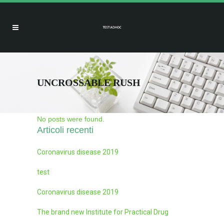
UNCROSSABLE RUSH
No posts were found.
Articoli recenti
Coronavirus disease 2019
test
Coronavirus disease 2019
The brand new Institute for Practical Drug