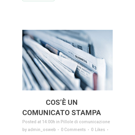
20 GIU
COS’È UN
COMUNICATO STAMPA
Posted at 14:00h
in
Pillole di comunicazione
by
admin_osweb
0 Comments
0
Likes