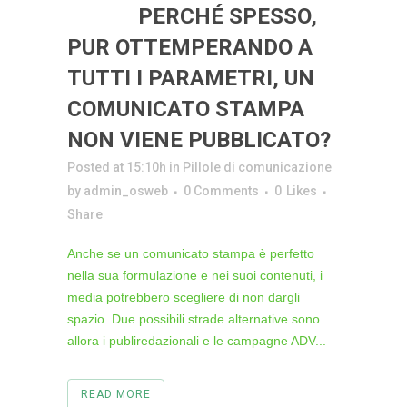
28 GIU
PERCHÉ SPESSO,
PUR OTTEMPERANDO A
TUTTI I PARAMETRI, UN
COMUNICATO STAMPA
NON VIENE PUBBLICATO?
Posted at 15:10h
in
Pillole di comunicazione
by
admin_osweb
0 Comments
0
Likes
Share
Anche se un comunicato stampa è perfetto
nella sua formulazione e nei suoi contenuti, i
media potrebbero scegliere di non dargli
spazio. Due possibili strade alternative sono
allora i publiredazionali e le campagne ADV...
READ MORE