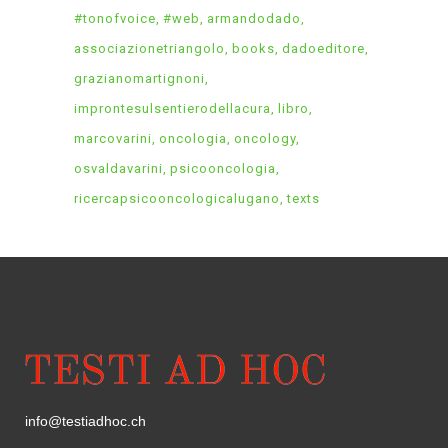
#tonofvoice
#web
armandodado
associazionetriangolo
books
dadoeditore
grazianomartignoni
improntesulsentierodellacura
libro
marcovarini
oncologia
oncology
osvaldavarini
psicooncologia
ricercapsicooncologicalugano
texts
info@testiadhoc.ch