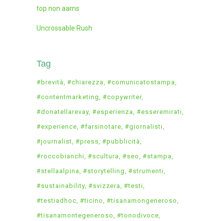
top non aams
Uncrossable Rush
Tag
#brevità
#chiarezza
#comunicatostampa
#contentmarketing
#copywriter
#donatellarevay
#esperienza
#esseremirati
#experience
#farsinotare
#giornalisti
#journalist
#press
#pubblicità
#roccobianchi
#scultura
#seo
#stampa
#stellaalpina
#storytelling
#strumenti
#sustainability
#svizzera
#testi
#testiadhoc
#ticino
#tisanamongeneroso
#tisanamontegeneroso
#tonodivoce