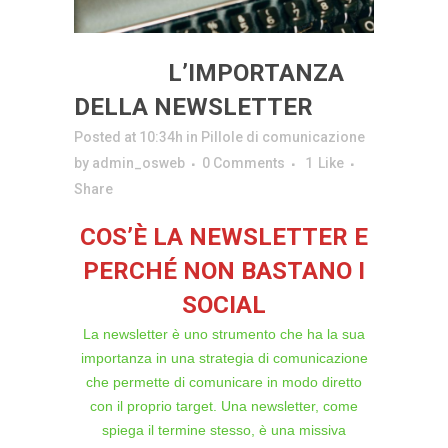
26 MAG
L’IMPORTANZA
DELLA NEWSLETTER
Posted at 10:34h
in
Pillole di comunicazione
by
admin_osweb
0 Comments
1
Like
Share
COS’È LA NEWSLETTER E
PERCHÉ NON BASTANO I
SOCIAL
La newsletter è uno strumento che ha la sua
importanza in una strategia di comunicazione
che permette di comunicare in modo diretto
con il proprio target. Una newsletter, come
spiega il termine stesso, è una missiva