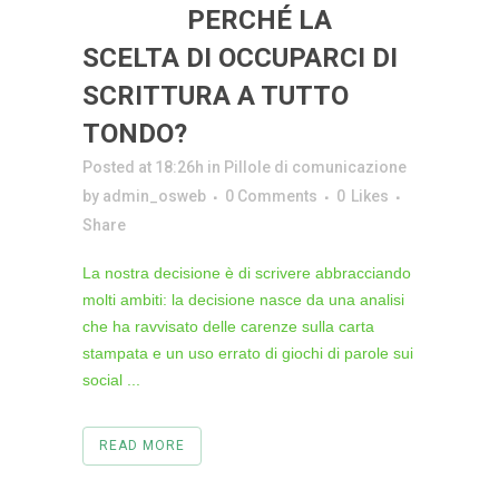
25 MAG
PERCHÉ LA
SCELTA DI OCCUPARCI DI
SCRITTURA A TUTTO
TONDO?
Posted at 18:26h
in
Pillole di comunicazione
by
admin_osweb
0 Comments
0
Likes
Share
La nostra decisione è di scrivere abbracciando
molti ambiti: la decisione nasce da una analisi
che ha ravvisato delle carenze sulla carta
stampata e un uso errato di giochi di parole sui
social ...
READ MORE