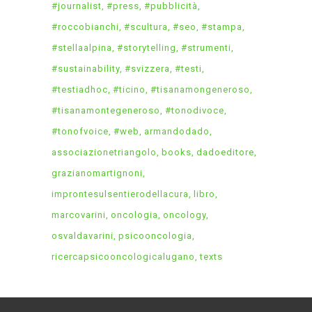
#journalist
#press
#pubblicità
#roccobianchi
#scultura
#seo
#stampa
#stellaalpina
#storytelling
#strumenti
#sustainability
#svizzera
#testi
#testiadhoc
#ticino
#tisanamongeneroso
#tisanamontegeneroso
#tonodivoce
#tonofvoice
#web
armandodado
associazionetriangolo
books
dadoeditore
grazianomartignoni
improntesulsentierodellacura
libro
marcovarini
oncologia
oncology
osvaldavarini
psicooncologia
ricercapsicooncologicalugano
texts