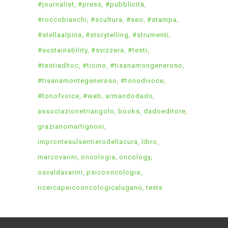
#journalist
#press
#pubblicità
#roccobianchi
#scultura
#seo
#stampa
#stellaalpina
#storytelling
#strumenti
#sustainability
#svizzera
#testi
#testiadhoc
#ticino
#tisanamongeneroso
#tisanamontegeneroso
#tonodivoce
#tonofvoice
#web
armandodado
associazionetriangolo
books
dadoeditore
grazianomartignoni
improntesulsentierodellacura
libro
marcovarini
oncologia
oncology
osvaldavarini
psicooncologia
ricercapsicooncologicalugano
texts