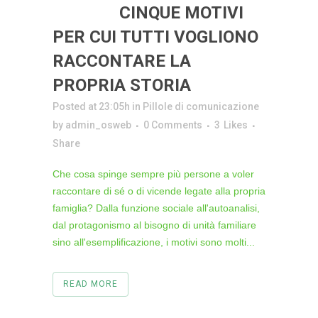
25 MAG
CINQUE MOTIVI
PER CUI TUTTI VOGLIONO
RACCONTARE LA
PROPRIA STORIA
Posted at 23:05h
in
Pillole di comunicazione
by
admin_osweb
0 Comments
3
Likes
Share
Che cosa spinge sempre più persone a voler
raccontare di sé o di vicende legate alla propria
famiglia? Dalla funzione sociale all'autoanalisi,
dal protagonismo al bisogno di unità familiare
sino all'esemplificazione, i motivi sono molti...
READ MORE