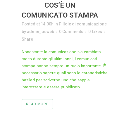
20 GIU
COS’È UN
COMUNICATO STAMPA
Posted at 14:00h
in
Pillole di comunicazione
by
admin_osweb
0 Comments
0
Likes
Share
Nonostante la comunicazione sia cambiata
molto durante gli ultimi anni, i comunicati
stampa hanno sempre un ruolo importante. È
necessario sapere quali sono le caratteristiche
basilari per scriverne uno che sappia
interessare e essere pubblicato...
READ MORE