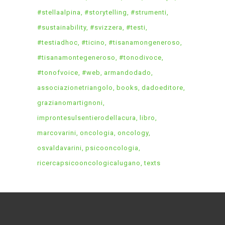
#stellaalpina
#storytelling
#strumenti
#sustainability
#svizzera
#testi
#testiadhoc
#ticino
#tisanamongeneroso
#tisanamontegeneroso
#tonodivoce
#tonofvoice
#web
armandodado
associazionetriangolo
books
dadoeditore
grazianomartignoni
improntesulsentierodellacura
libro
marcovarini
oncologia
oncology
osvaldavarini
psicooncologia
ricercapsicooncologicalugano
texts