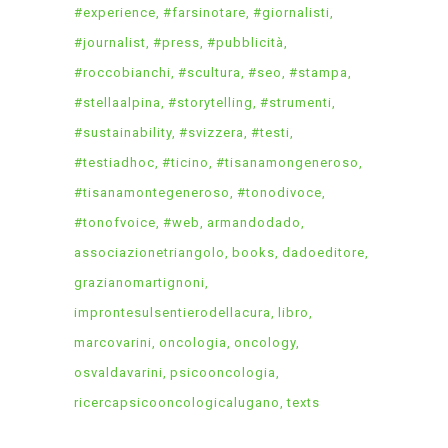
#experience
#farsinotare
#giornalisti
#journalist
#press
#pubblicità
#roccobianchi
#scultura
#seo
#stampa
#stellaalpina
#storytelling
#strumenti
#sustainability
#svizzera
#testi
#testiadhoc
#ticino
#tisanamongeneroso
#tisanamontegeneroso
#tonodivoce
#tonofvoice
#web
armandodado
associazionetriangolo
books
dadoeditore
grazianomartignoni
improntesulsentierodellacura
libro
marcovarini
oncologia
oncology
osvaldavarini
psicooncologia
ricercapsicooncologicalugano
texts