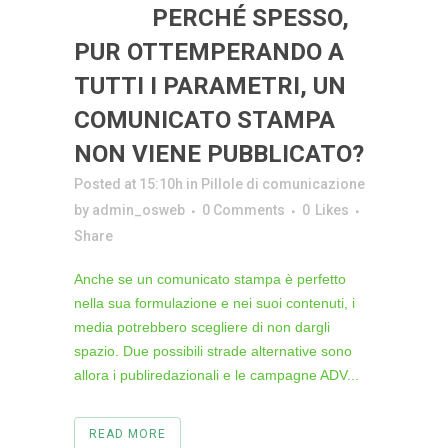
28 GIU
PERCHÉ SPESSO,
PUR OTTEMPERANDO A
TUTTI I PARAMETRI, UN
COMUNICATO STAMPA
NON VIENE PUBBLICATO?
Posted at 15:10h
in
Pillole di comunicazione
by
admin_osweb
0 Comments
0
Likes
Share
Anche se un comunicato stampa è perfetto
nella sua formulazione e nei suoi contenuti, i
media potrebbero scegliere di non dargli
spazio. Due possibili strade alternative sono
allora i publiredazionali e le campagne ADV...
READ MORE