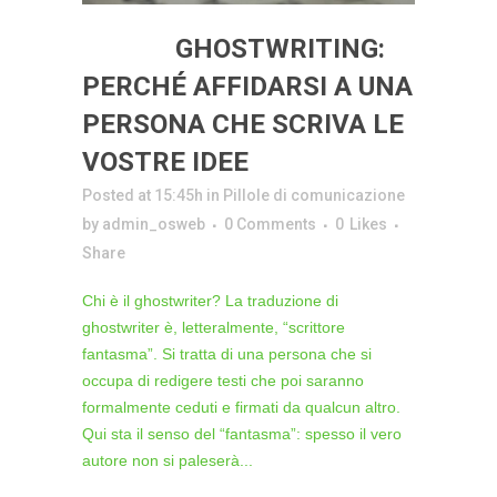
19 SET
GHOSTWRITING:
PERCHÉ AFFIDARSI A UNA
PERSONA CHE SCRIVA LE
VOSTRE IDEE
Posted at 15:45h
in
Pillole di comunicazione
by
admin_osweb
0 Comments
0
Likes
Share
Chi è il ghostwriter? La traduzione di
ghostwriter è, letteralmente, “scrittore
fantasma”. Si tratta di una persona che si
occupa di redigere testi che poi saranno
formalmente ceduti e firmati da qualcun altro.
Qui sta il senso del “fantasma”: spesso il vero
autore non si paleserà...