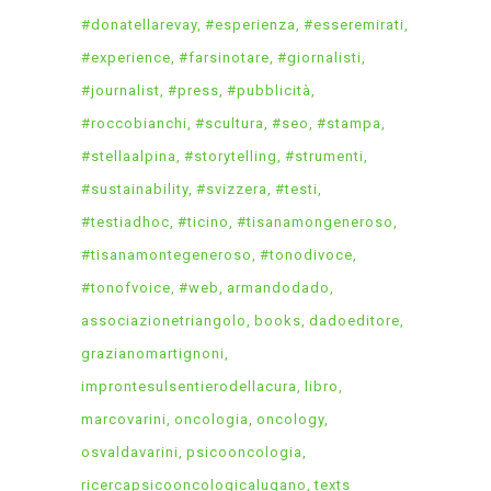
#donatellarevay
#esperienza
#esseremirati
#experience
#farsinotare
#giornalisti
#journalist
#press
#pubblicità
#roccobianchi
#scultura
#seo
#stampa
#stellaalpina
#storytelling
#strumenti
#sustainability
#svizzera
#testi
#testiadhoc
#ticino
#tisanamongeneroso
#tisanamontegeneroso
#tonodivoce
#tonofvoice
#web
armandodado
associazionetriangolo
books
dadoeditore
grazianomartignoni
improntesulsentierodellacura
libro
marcovarini
oncologia
oncology
osvaldavarini
psicooncologia
ricercapsicooncologicalugano
texts