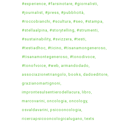
#experience
#farsinotare
#giornalisti
#journalist
#press
#pubblicità
#roccobianchi
#scultura
#seo
#stampa
#stellaalpina
#storytelling
#strumenti
#sustainability
#svizzera
#testi
#testiadhoc
#ticino
#tisanamongeneroso
#tisanamontegeneroso
#tonodivoce
#tonofvoice
#web
armandodado
associazionetriangolo
books
dadoeditore
grazianomartignoni
improntesulsentierodellacura
libro
marcovarini
oncologia
oncology
osvaldavarini
psicooncologia
ricercapsicooncologicalugano
texts