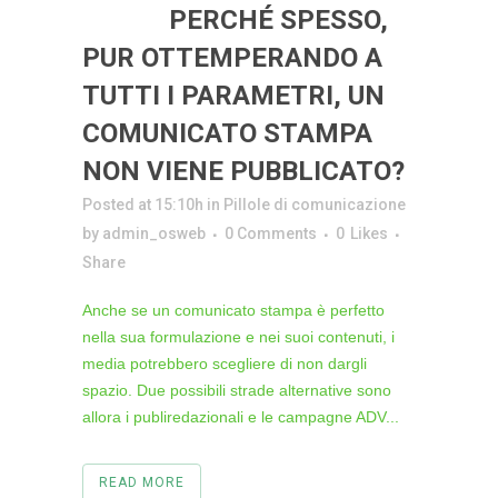
28 GIU
PERCHÉ SPESSO,
PUR OTTEMPERANDO A
TUTTI I PARAMETRI, UN
COMUNICATO STAMPA
NON VIENE PUBBLICATO?
Posted at 15:10h
in
Pillole di comunicazione
by
admin_osweb
0 Comments
0
Likes
Share
Anche se un comunicato stampa è perfetto
nella sua formulazione e nei suoi contenuti, i
media potrebbero scegliere di non dargli
spazio. Due possibili strade alternative sono
allora i publiredazionali e le campagne ADV...
READ MORE