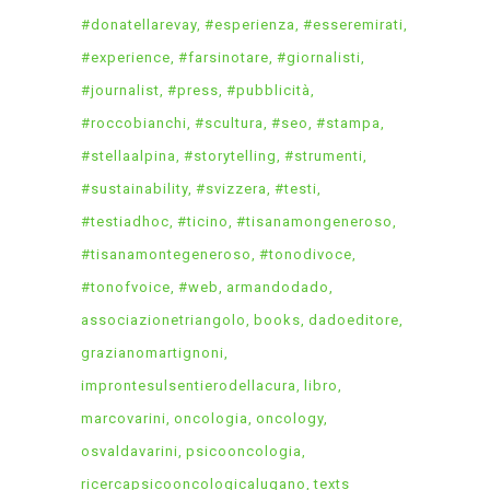
#donatellarevay
#esperienza
#esseremirati
#experience
#farsinotare
#giornalisti
#journalist
#press
#pubblicità
#roccobianchi
#scultura
#seo
#stampa
#stellaalpina
#storytelling
#strumenti
#sustainability
#svizzera
#testi
#testiadhoc
#ticino
#tisanamongeneroso
#tisanamontegeneroso
#tonodivoce
#tonofvoice
#web
armandodado
associazionetriangolo
books
dadoeditore
grazianomartignoni
improntesulsentierodellacura
libro
marcovarini
oncologia
oncology
osvaldavarini
psicooncologia
ricercapsicooncologicalugano
texts