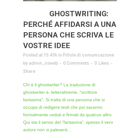
19 SET
GHOSTWRITING:
PERCHÉ AFFIDARSI A UNA
PERSONA CHE SCRIVA LE
VOSTRE IDEE
Posted at 15:45h
in
Pillole di comunicazione
by
admin_osweb
0 Comments
0
Likes
Share
Chi è il ghostwriter? La traduzione di
ghostwriter è, letteralmente, “scrittore
fantasma”. Si tratta di una persona che si
occupa di redigere testi che poi saranno
formalmente ceduti e firmati da qualcun altro.
Qui sta il senso del “fantasma”: spesso il vero
autore non si paleserà...