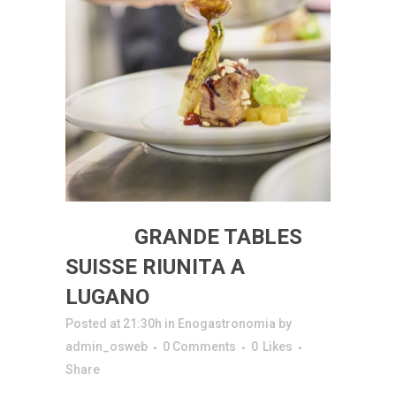
03 GIU
GRANDE TABLES
SUISSE RIUNITA A
LUGANO
Posted at 21:30h
in
Enogastronomia
by
admin_osweb
0 Comments
0
Likes
Share