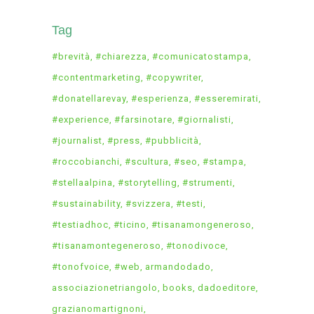
Tag
#brevità
#chiarezza
#comunicatostampa
#contentmarketing
#copywriter
#donatellarevay
#esperienza
#esseremirati
#experience
#farsinotare
#giornalisti
#journalist
#press
#pubblicità
#roccobianchi
#scultura
#seo
#stampa
#stellaalpina
#storytelling
#strumenti
#sustainability
#svizzera
#testi
#testiadhoc
#ticino
#tisanamongeneroso
#tisanamontegeneroso
#tonodivoce
#tonofvoice
#web
armandodado
associazionetriangolo
books
dadoeditore
grazianomartignoni